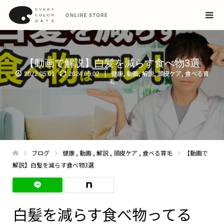
【動画で解説】白髪を減らす食べ物3選
健康
,
動画
,
解説
,
頭皮ケア
,
食べる育
2022.05.01
2024.05.02
毛
ブログ
健康
,
動画
,
解説
,
頭皮ケア
,
食べる育毛
【動画で
解説】白髪を減らす食べ物3選
白髪を減らす食べ物ってる