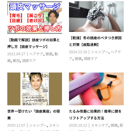
【乾燥】冬の頭皮のベタつき原因
【動画で解説】頭皮ツボの効果と
と対策【皮脂過剰】
押し方【頭皮マッサージ】
シャンプー
,
ヘアケ
2024.12.18
ヘアケア
,
健康
,
動
2021.04.27
ア
,
健康
,
頭皮ケア
画
,
解説
,
頭皮ケア
世界一受けたい「頭皮美容」の授
たるみ改善に効果的！簡単に顔を
業
リフトアップする方法
シャンプー
,
スキン
スキンケア
,
健康
,
筋
2020.12.07
2020.10.12