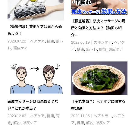
【徹底解説】頭皮マッサージの場
【効果倍増】育毛ケアは肩から始
所と効果と方法は？【動画も紹
めよう！
介...
ヘアケア
,
健康
,
筋ト
2020.07.22
スキンケア
,
ヘアケ
2022.05.19
レ
,
頭皮ケア
ア
,
健康
,
筋トレ
,
解説
,
頭皮ケア
頭皮マッサージは効果ある？な
【それ本当？】ヘアケアに関する
い？どれが本当？
噂10選
ヘアケア
,
健康
,
育
ヘアカラー
,
ヘアケ
2023.12.02
2020.11.05
毛
,
解説
,
頭皮ケア
ア
,
健康
,
解説
,
頭皮ケア