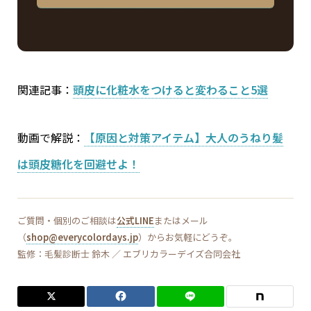
関連記事：
頭皮に化粧水をつけると変わること5選
動画で解説：
【原因と対策アイテム】大人のうねり髪
は頭皮糖化を回避せよ！
ご質問・個別のご相談は
公式LINE
またはメール
（
shop@everycolordays.jp
）からお気軽にどうぞ。
監修：毛髪診断士 鈴木 ／ エブリカラーデイズ合同会社