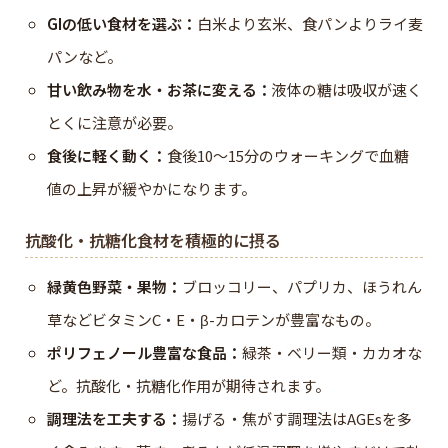
GIの低い食材を選ぶ：
白米より玄米、食パンよりライ麦
パンなど。
甘い飲み物を水・お茶に変える：
液体の糖は吸収が速く
とくに注意が必要。
食後に軽く動く：
食後10〜15分のウォーキングで血糖
値の上昇が緩やかになります。
抗酸化・抗糖化食材を積極的に摂る
緑黄色野菜・果物：
ブロッコリー、パプリカ、ほうれん
草などビタミンC・E・β-カロテンが豊富なもの。
ポリフェノール豊富な食品：
緑茶・ベリー類・カカオな
ど。抗酸化・抗糖化作用が期待されます。
調理法を工夫する：
揚げる・焦がす調理法はAGEsを多