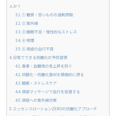
んか？
3.1.
① 糖質・甘いものの過剰摂取
3.2.
② 紫外線
3.3.
③ 睡眠不足・慢性的なストレス
3.4.
④ 喫煙
3.5.
⑤ 頭皮の血行不良
4.
日常でできる抗糖化の予防習慣
4.1.
食事：血糖値の急上昇を防ぐ
4.2.
抗酸化・抗糖化食材を積極的に摂る
4.3.
睡眠・ストレスケア
4.4.
頭皮マッサージで血行を促進する
4.5.
頭皮への紫外線対策
5.
エッセンスローションZEROの抗糖化アプローチ