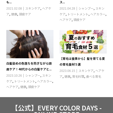
も...
ス...
スキンケア
,
ヘアケ
シャンプー
,
スキン
2021.02.08
2021.04.28
ア
,
健康
,
頭皮ケア
ケア
,
トリートメント
,
ヘアカラー
,
ヘアケア
,
頭皮ケア
【育毛は食事から】髪を育てる夏
白髪染めの色落ちを防ぎながら頭
の育毛食材５選
皮ケア！40代からの白髪ケアと...
スキンケア
,
ヘアケ
2023.06.15
シャンプー
,
スキン
2023.10.26
ア
,
健康
,
育毛料理
,
食べる育毛
ケア
,
トリートメント
,
ヘアカラー
,
ヘアケア
,
健康
,
頭皮ケア
【公式】EVERY COLOR DAYS -