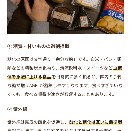
① 糖質・甘いものの過剰摂取
糖化の原因は文字通り「余分な糖」です。白米・パン・麺
類などの精製炭水化物や、清涼飲料水・スイーツなど
血糖
値を急激に上げる食品
を日常的に多く摂ると、体内の余剰
な糖が増えAGEsが蓄積しやすくなります。食べすぎていな
くても、食べる順番や速さが影響することもあります。
② 紫外線
紫外線は頭皮の酸化を促進し、
酸化と糖化は互いに悪循環
を起こします。夏場に帽子をかぶらず外出する習慣や、頭