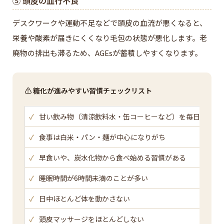
⑤ 頭皮の血行不良
デスクワークや運動不足などで頭皮の血流が悪くなると、
栄養や酸素が届きにくくなり毛包の状態が悪化します。老
廃物の排出も滞るため、AGEsが蓄積しやすくなります。
⚠️ 糖化が進みやすい習慣チェックリスト
✓
甘い飲み物（清涼飲料水・缶コーヒーなど）を毎日飲む
✓
食事は白米・パン・麺が中心になりがち
✓
早食いや、炭水化物から食べ始める習慣がある
✓
睡眠時間が6時間未満のことが多い
✓
日中ほとんど体を動かさない
✓
頭皮マッサージをほとんどしない