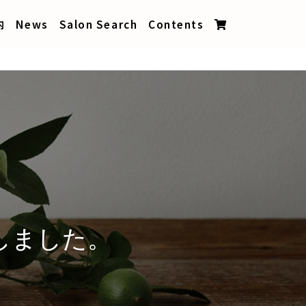
内
News
Salon Search
Contents
しました。