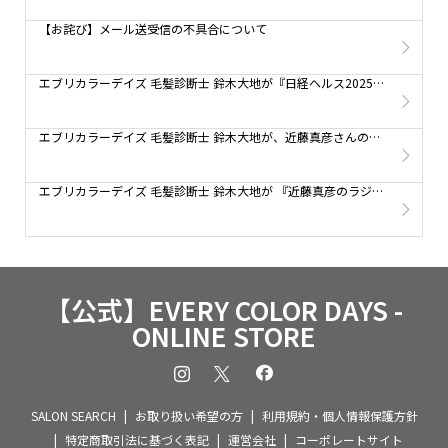
【お詫び】メール送受信の不具合について
エブリカラーデイズ 毛髪診断士 鈴木大地が『日経ヘルス2025春号』で【白髪ケア】についてお伝えしています。
エブリカラーデイズ 毛髪診断士 鈴木大地が、近藤真彦さんのラジオ番組『近藤真彦のRADIO GARAG』に2週にわたってゲスト出演しました。
エブリカラーデイズ 毛髪診断士 鈴木大地が 『近藤真彦のラジオガレージ』【3/2, 3/9放送】に出演します！
【公式】EVERY COLOR DAYS -
ONLINE STORE
SALON SEARCH
お取り扱い希望の方
利用規約・個人情報保護方針
特定商取引法に基づく表記
運営会社
コーポレートサイト