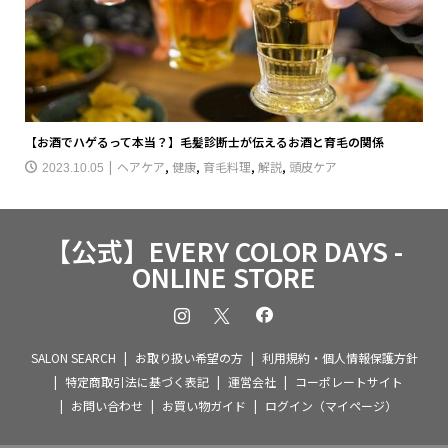
【お酒でハゲるって本当？】毛髪診断士が伝えるお酒と育毛の関係
ヘアケア
,
健康
,
育毛料理
,
解説
,
頭皮ケア
2023.10.05
【公式】EVERY COLOR DAYS -
ONLINE STORE
SALON SEARCH
お取り扱い希望の方
利用規約・個人情報保護方針
特定商取引法に基づく表記
運営会社
コーポレートサイト
お問い合わせ
お買い物ガイド
ログイン（マイページ）