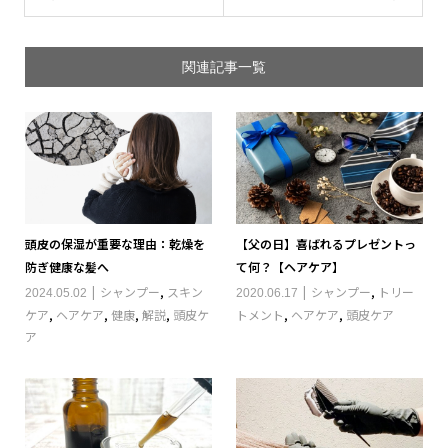
関連記事一覧
頭皮の保湿が重要な理由：乾燥を
【父の日】喜ばれるプレゼントっ
防ぎ健康な髪へ
て何？【ヘアケア】
シャンプー
,
スキン
シャンプー
,
トリー
2024.05.02
2020.06.17
ケア
,
ヘアケア
,
健康
,
解説
,
頭皮ケ
トメント
,
ヘアケア
,
頭皮ケア
ア