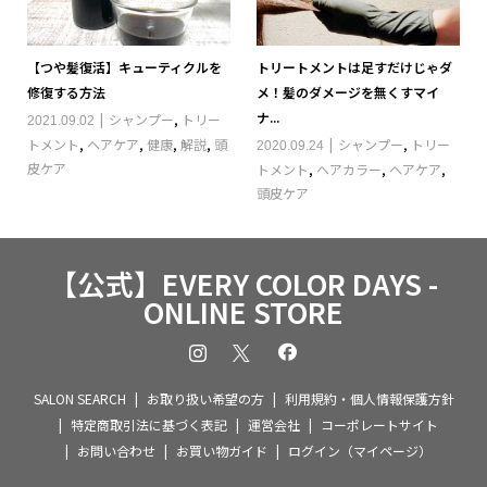
【つや髪復活】キューティクルを
トリートメントは足すだけじゃダ
修復する方法
メ！髪のダメージを無くすマイ
ナ...
シャンプー
,
トリー
2021.09.02
トメント
,
ヘアケア
,
健康
,
解説
,
頭
シャンプー
,
トリー
2020.09.24
皮ケア
トメント
,
ヘアカラー
,
ヘアケア
,
頭皮ケア
【公式】EVERY COLOR DAYS -
ONLINE STORE
SALON SEARCH
お取り扱い希望の方
利用規約・個人情報保護方針
特定商取引法に基づく表記
運営会社
コーポレートサイト
お問い合わせ
お買い物ガイド
ログイン（マイページ）