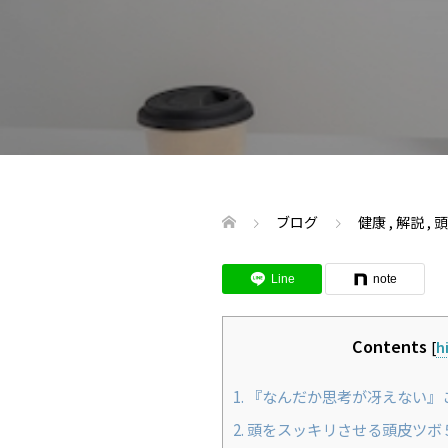
ブログ
健康
,
解説
,
頭
Line
note
Contents
[
h
1.
『なんだか思考が冴えない』
2.
頭をスッキリさせる頭皮ツボ