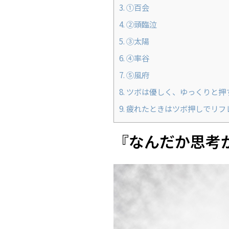
3.
①百会
4.
②頭臨泣
5.
③太陽
6.
④率谷
7.
⑤風府
8.
ツボは優しく、ゆっくりと押
9.
疲れたときはツボ押しでリフ
『なんだか思考