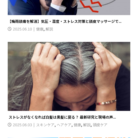
【梅雨頭痛を解消】気圧・湿度・ストレス対策と頭皮マッサージで...
健康
,
解説
2025.06.10
ストレスがなくなれば白髪は黒髪に戻る？ 最新研究と現場の声...
スキンケア
,
ヘアケア
,
健康
,
解説
,
頭皮ケア
2025.06.03