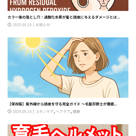
カラー後の落とし穴：過酸化水素が髪と頭皮に与えるダメージとは...
お知らせ
2025.05.15
【保存版】紫外線から頭皮を守る完全ガイド 〜毛髪診断士が徹底...
スキンケア
,
ヘアケア
,
健康
2025.05.14