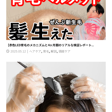
【赤色LED育毛のメカニズムと4ヶ月間のリアルな検証レポート...
ヘアケア
,
育毛
,
解説
,
頭皮ケア
2025.05.12