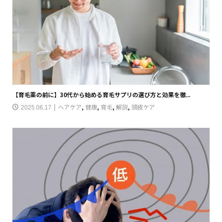
【育毛薬の前に】30代から始める育毛サプリの選び方と効果を徹...
ヘアケア
,
健康
,
育毛
,
解説
,
頭皮ケア
2025.06.17