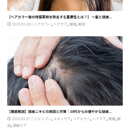
【ヘアカラー後の残留薬剤を除去する重要性とは？】 〜髪と頭皮...
ヘアカラー
,
ヘアケア
,
健康
,
解説
2025.03.28
【徹底解説】頭皮ニキビの原因と対策｜30代からの健やかな頭皮...
シャンプー
,
スキンケア
,
ヘアカラー
,
ヘアケア
,
健康
,
解
2025.03.27
説
,
頭皮ケア