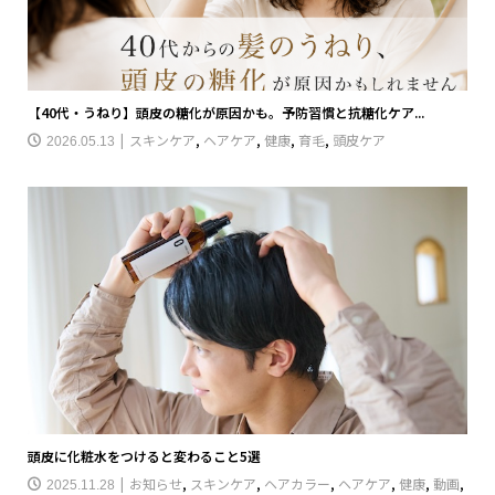
【40代・うねり】頭皮の糖化が原因かも。予防習慣と抗糖化ケア...
スキンケア
,
ヘアケア
,
健康
,
育毛
,
頭皮ケア
2026.05.13
頭皮に化粧水をつけると変わること5選
お知らせ
,
スキンケア
,
ヘアカラー
,
ヘアケア
,
健康
,
動画
,
2025.11.28