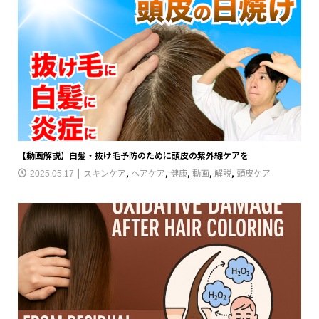
【動画解説】白髪・抜け毛予防のために頭皮の紫外線ケアを
スキンケア
,
ヘアケア
,
健康
,
動画
,
解説
,
頭皮ケア
2025.05.17